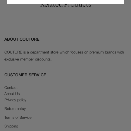
Related Products
ABOUT COUTURE
COUTURE is a department store which focuses on premium brands with
exclusive member discounts.
CUSTOMER SERVICE
Contact
About Us
Privacy policy
Return policy
Terms of Service
Shipping