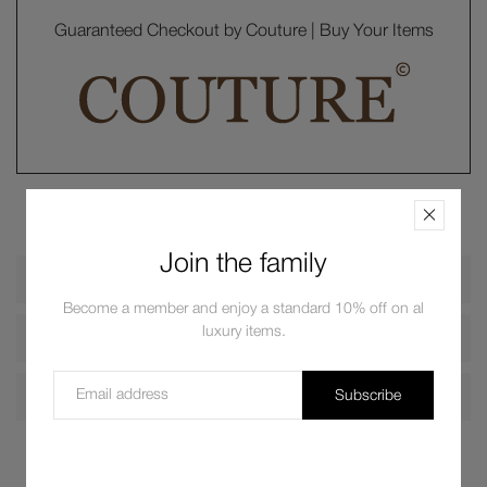
Guaranteed Checkout by Couture | Buy Your Items
Join the family
Description
Become a member and enjoy a standard 10% off on al
luxury items.
Shipping
Return
Subscribe