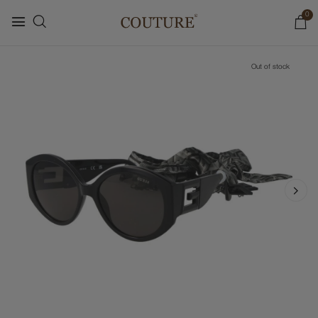
0
Out of stock