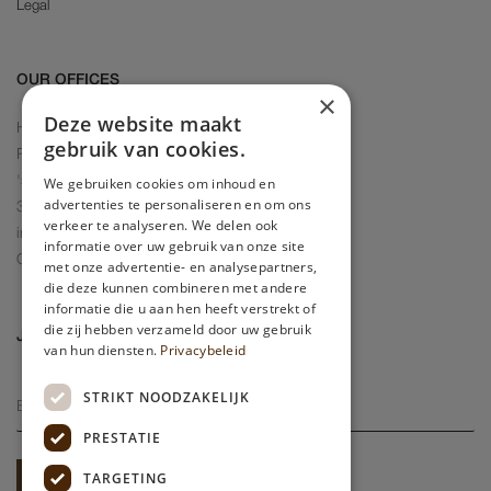
Legal
OUR OFFICES
×
Deze website maakt
Headquarters
gebruik van cookies.
Rotterdam Office
We gebruiken cookies om inhoud en
's-Gravendijkwal 58
advertenties te personaliseren en om ons
3014 EE Rotterdam
verkeer te analyseren. We delen ook
info@couturedepartment.com
informatie over uw gebruik van onze site
Opening hours: Mo - Sun 09:00 - 17:00
met onze advertentie- en analysepartners,
die deze kunnen combineren met andere
informatie die u aan hen heeft verstrekt of
die zij hebben verzameld door uw gebruik
JOIN OUR COMMUNITY
van hun diensten.
Privacybeleid
STRIKT NOODZAKELIJK
PRESTATIE
TARGETING
SUBSCRIBE