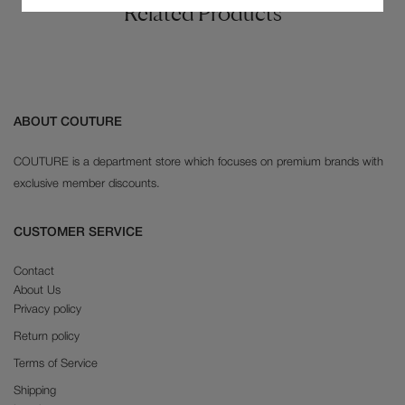
Related Products
ABOUT COUTURE
COUTURE is a department store which focuses on premium brands with
exclusive member discounts.
CUSTOMER SERVICE
Contact
About Us
Privacy policy
Return policy
Terms of Service
Shipping