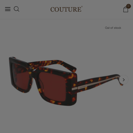
0
Out of stock