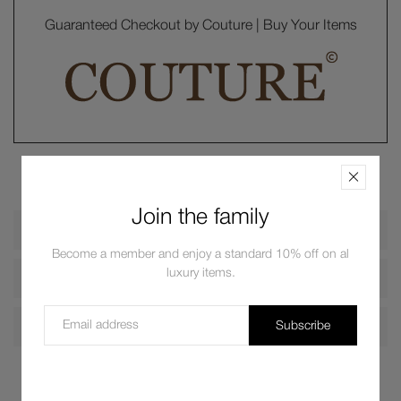
Guaranteed Checkout by Couture | Buy Your Items
Join the family
Description
Become a member and enjoy a standard 10% off on al
luxury items.
Shipping
Return
Subscribe