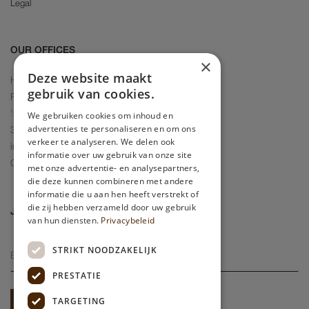
Legal
OUR OFFICES
×
Deze website maakt
Headquarters
gebruik van cookies.
Rotterdam Office
We gebruiken cookies om inhoud en
's-Gravendijkwal 58
advertenties te personaliseren en om ons
3014 EE Rotterdam
verkeer te analyseren. We delen ook
info@couturedepartment.com
informatie over uw gebruik van onze site
Opening hours: Mo - Sun 09:00 - 17:00
met onze advertentie- en analysepartners,
die deze kunnen combineren met andere
informatie die u aan hen heeft verstrekt of
die zij hebben verzameld door uw gebruik
JOIN OUR COMMUNITY
van hun diensten.
Privacybeleid
STRIKT NOODZAKELIJK
PRESTATIE
TARGETING
SUBSCRIBE